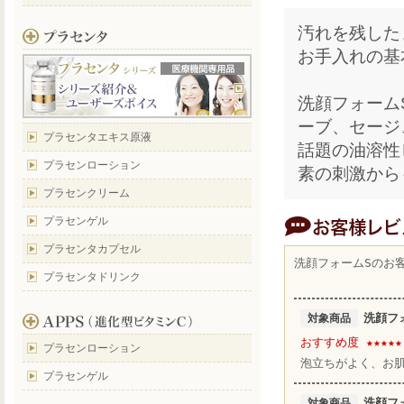
汚れを残した
お手入れの基
洗顔フォーム
ーブ、セージ
プラセンタエキス原液
話題の油溶性
プラセンローション
素の刺激から
プラセンクリーム
プラセンゲル
プラセンタカプセル
プラセンタドリンク
プラセンローション
プラセンゲル